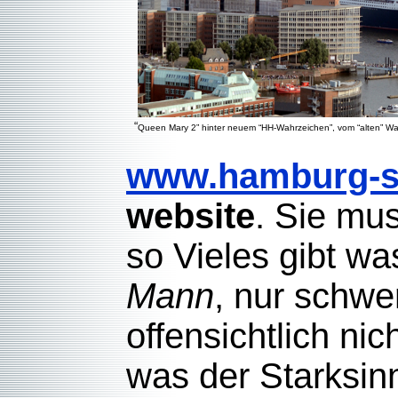
“
Queen Mary 2” hinter neuem “HH-Wahrzeichen”, vom “alten” Wa
www.hamburg-sc
website
. Sie mus
so Vieles gibt w
Mann
, nur schwe
offensichtlich nic
was der Starksinn