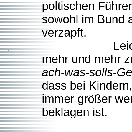
poltischen Führer
sowohl im Bund a
ve
Leider sind 
mehr und mehr z
ach-was-solls-Ge
dass bei Kindern,
immer größer wer
bekl
Weil d